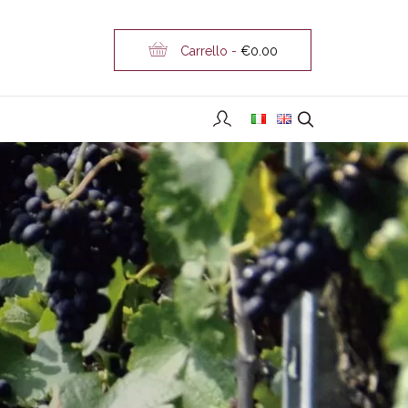
Carrello -
€
0.00